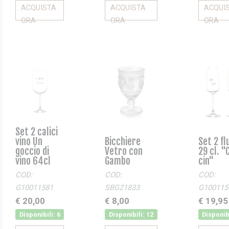
ACQUISTA
ACQUISTA
ACQUI
ORA
ORA
ORA
Set 2 calici
vino Un
Bicchiere
Set 2 fl
goccio di
Vetro con
29 cl. "
vino 64cl
Gambo
cin"
COD:
COD:
COD:
G10011581
SBG21833
G100115
€ 20,00
€ 8,00
€ 19,95
Disponibili: 6
Disponibili: 12
Disponibi