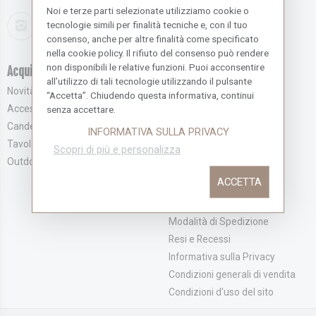
Noi e terze parti selezionate utilizziamo cookie o
tecnologie simili per finalità tecniche e, con il tuo
consenso, anche per altre finalità come specificato
nella cookie policy. Il rifiuto del consenso può rendere
non disponibili le relative funzioni. Puoi acconsentire
Acquista novità
Servizio Clienti
all’utilizzo di tali tecnologie utilizzando il pulsante
Novità
Effettua l'accesso
“Accetta”. Chiudendo questa informativa, continui
Accessori e Complementi
Registrati
senza accettare.
Candele e Profumatori
Recupera la Password
INFORMATIVA SULLA PRIVACY
Tavola
Contattaci
Scopri di più e personalizza
Outdoor
Merlo Carta
ACCETTA
Chi siamo
Modalità di Pagamento
Modalità di Spedizione
Resi e Recessi
Informativa sulla Privacy
Condizioni generali di vendita
Condizioni d'uso del sito