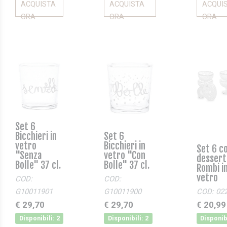
ACQUISTA
ACQUISTA
ACQUI
ORA
ORA
ORA
Set 6
Bicchieri in
Set 6
vetro
Bicchieri in
Set 6 c
"Senza
vetro "Con
dessert
Bolle" 37 cl.
Bolle" 37 cl.
Rombi i
vetro
COD:
COD:
G10011901
G10011900
COD: 02
€ 29,70
€ 29,70
€ 20,99
Disponibili: 2
Disponibili: 2
Disponibi