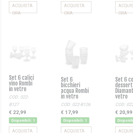
ACQUISTA
ACQUISTA
ACQUI
ORA
ORA
ORA
Set 6 calici
Set 6
Set 6 c
vino Rombi
bicchieri
dessert
in vetro
acqua Rombi
Diamant
in vetro
vetro
COD: 022-
B127
COD: 022-B126
COD: 02
€ 22,99
€ 17,99
€ 20,99
Disponibili: 1
Disponibili: 1
Disponibi
ACQUISTA
ACQUISTA
ACQUI