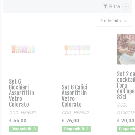
Filtra
Predefinito
Set 2 ca
cocktail
Set 6
l'ora
Bicchieri
Set 6 Calici
dell'ape
Assortiti in
Assortiti in
82cl
Vetro
Vetro
Colorato
Colorato
COD:
COD: HF6981
COD: HF6942
G100115
€ 55,00
€ 76,00
€ 20,00
Disponibili: 3
Disponibili: 3
Disponibi