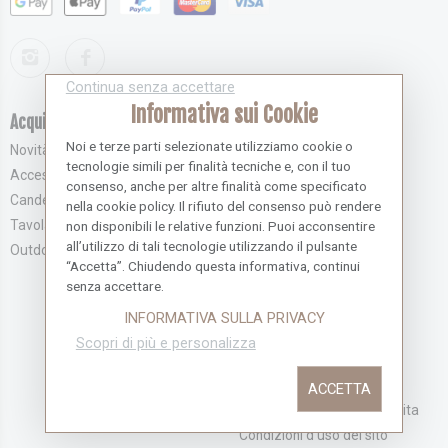
Continua senza accettare
Informativa sui Cookie
Acquista novità
Servizio Clienti
Noi e terze parti selezionate utilizziamo cookie o
Novità
Effettua l'accesso
tecnologie simili per finalità tecniche e, con il tuo
Accessori e Complementi
Registrati
consenso, anche per altre finalità come specificato
Candele e Profumatori
Recupera la Password
nella cookie policy. Il rifiuto del consenso può rendere
Tavola
Contattaci
non disponibili le relative funzioni. Puoi acconsentire
all’utilizzo di tali tecnologie utilizzando il pulsante
Outdoor
Merlo Carta
“Accetta”. Chiudendo questa informativa, continui
Chi siamo
senza accettare.
Modalità di Pagamento
INFORMATIVA SULLA PRIVACY
Modalità di Spedizione
Scopri di più e personalizza
Resi e Recessi
Informativa sulla Privacy
ACCETTA
Condizioni generali di vendita
Condizioni d'uso del sito