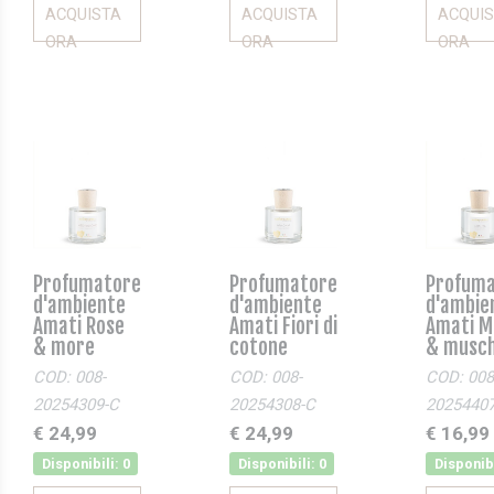
ACQUISTA
ACQUISTA
ACQUI
ORA
ORA
ORA
Profumatore
Profumatore
Profum
d'ambiente
d'ambiente
d'ambie
Amati Rose
Amati Fiori di
Amati M
& more
cotone
& musch
COD: 008-
COD: 008-
COD: 008
20254309-C
20254308-C
2025440
€ 24,99
€ 24,99
€ 16,99
Disponibili: 0
Disponibili: 0
Disponibi