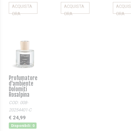
ACQUISTA
ACQUISTA
ACQUI
ORA
ORA
ORA
Profumatore
d'ambiente
Dolomiti
Rosalpina
COD: 008-
20254401-C
€ 24,99
Disponibili: 0