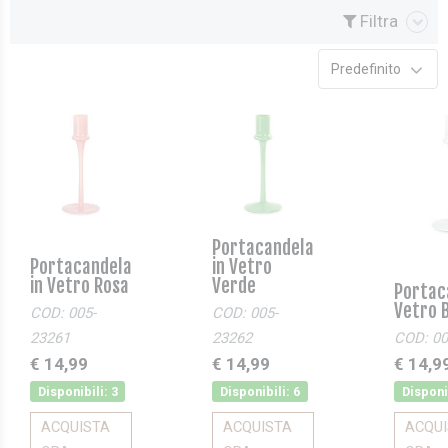
Filtra
Predefinito
Portacandela
Portacandela
in Vetro
in Vetro Rosa
Verde
Portac
Vetro 
COD: 005-
COD: 005-
23261
23262
COD: 00
€ 14,99
€ 14,99
€ 14,9
Disponibili: 3
Disponibili: 6
Disponib
ACQUISTA
ACQUISTA
ACQU