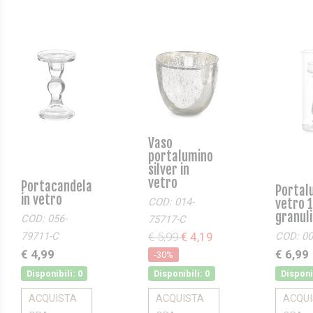
Vaso
portalumino
silver in
vetro
Portacandela
Portal
in vetro
vetro 
COD: 014-
granul
COD: 056-
75717-C
79711-C
COD: 00
€ 5,99
€ 4,19
€ 4,99
€ 6,99
-30%
Disponibili: 0
Disponi
Disponibili: 0
ACQUISTA
ACQU
ACQUISTA