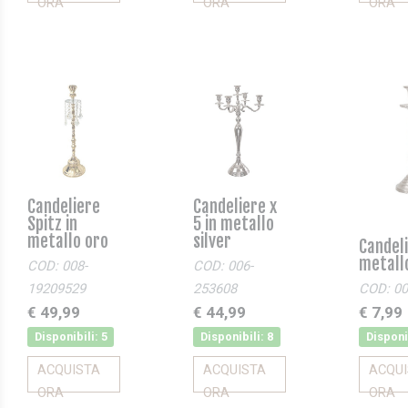
ORA
ORA
ORA
Candeliere
Candeliere x
Spitz in
5 in metallo
metallo oro
silver
Candeli
metallo
COD: 008-
COD: 006-
19209529
253608
COD: 00
€ 49,99
€ 44,99
€ 7,99
Disponibili: 5
Disponibili: 8
Disponi
ACQUISTA
ACQUISTA
ACQU
ORA
ORA
ORA