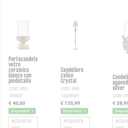
Portacandela
vetro
ceramica
Candeliere
bianco con
calice
Candel
piedistallo
Crystal
append
silver
COD: 055-
COD: 008-
745627
15209501
COD: 01
€ 40,00
€ 135,99
€ 28,9
Disponibili: 1
Disponibili: 1
Disponib
ACQUISTA
ACQUISTA
ACQU