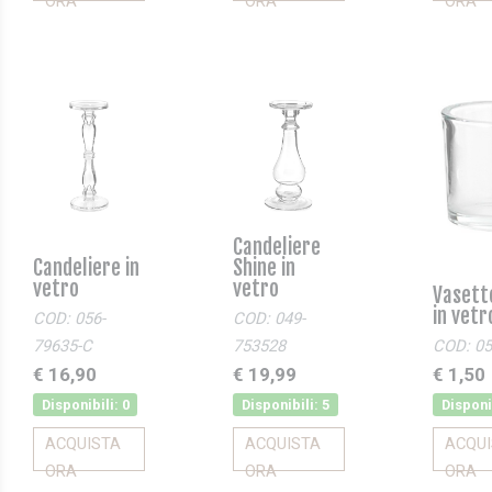
ORA
ORA
ORA
Candeliere
Candeliere in
Shine in
vetro
vetro
Vasetto
in vetr
COD: 056-
COD: 049-
79635-C
753528
COD: 05
€ 16,90
€ 19,99
€ 1,50
Disponibili: 0
Disponibili: 5
Disponi
ACQUISTA
ACQUISTA
ACQU
ORA
ORA
ORA