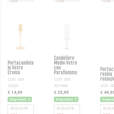
ORA
ORA
ORA
Candeliere
Portacandela
Medio Vetro
in Vetro
con
Portac
Crema
Parafiamma
resina
rosso/
COD: 005-
COD: 005-
23260
40196M
COD: 00
€ 14,99
€ 25,99
€ 49,9
Disponibili: 6
Disponibili: 3
Disponi
ACQUISTA
ACQUISTA
ACQU