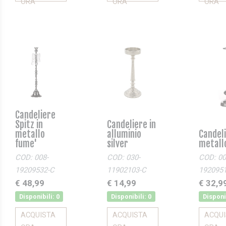
ORA
ORA
ORA
Candeliere
Spitz in
Candeliere in
metallo
alluminio
Candeli
fume'
silver
metall
COD: 008-
COD: 030-
COD: 00
19209532-C
11902103-C
192095
€ 48,99
€ 14,99
€ 32,9
Disponibili: 0
Disponibili: 0
Disponib
ACQUISTA
ACQUISTA
ACQU