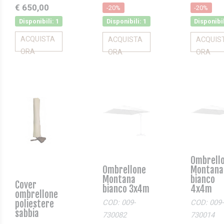
€ 650,00
-20%
-20%
Disponibili: 1
Disponibili: 1
Disponibil
ACQUISTA
ACQUISTA
ACQUIS
ORA
ORA
ORA
Ombrell
Ombrellone
Montana
Montana
bianco
Cover
bianco 3x4m
4x4m
ombrellone
poliestere
COD: 009-
COD: 009-
sabbia
730082
730014