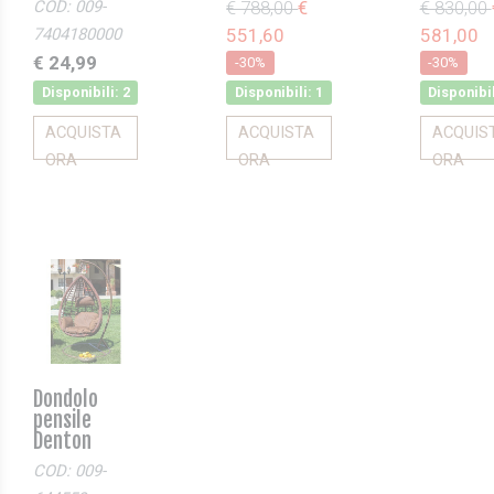
COD: 009-
€ 788,00
€
€ 830,00
7404180000
551,60
581,00
€ 24,99
-30%
-30%
Disponibili: 2
Disponibili: 1
Disponibil
ACQUISTA
ACQUISTA
ACQUIS
ORA
ORA
ORA
Dondolo
pensile
Denton
COD: 009-