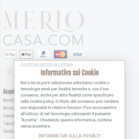
Continua senza accettare
Informativa sui Cookie
Noi e terze parti selezionate utilizziamo cookie o
tecnologie simili per finalità tecniche e, con il tuo
Acquista novità
Servizio Clienti
consenso, anche per altre finalità come specificato
Novità
Effettua l'accesso
nella cookie policy. Il rifiuto del consenso può rendere
non disponibili le relative funzioni. Puoi acconsentire
Accessori e Complementi
Registrati
all’utilizzo di tali tecnologie utilizzando il pulsante
Candele e Profumatori
Recupera la Password
“Accetta”. Chiudendo questa informativa, continui
Tavola
Contattaci
senza accettare.
Outdoor
Merlo Carta
INFORMATIVA SULLA PRIVACY