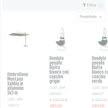
Filtra
Predefinito
Dondolo
Dondolo
pensile
pensile
Rialto
Rialto
bianco con
bianco c
Ombrellone
cuscino
cuscino
Montana
grigio
verde
Sabbia in
alluminio
COD: 009-
COD: 009-
3x3 m
645553
646027
COD: 009 -
€ 350,00
€
€ 350,00
730072
280,00
280,00