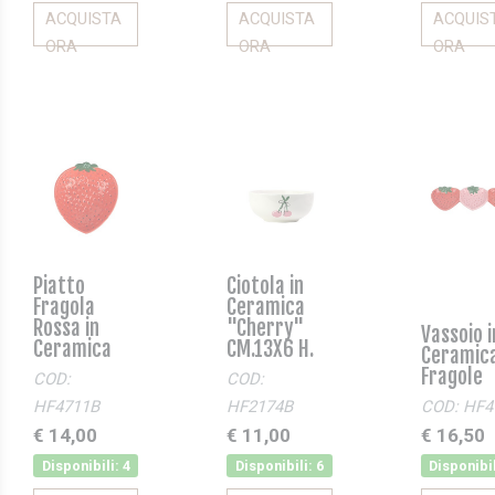
ACQUISTA
ACQUISTA
ACQUIS
ORA
ORA
ORA
Piatto
Ciotola in
Fragola
Ceramica
Rossa in
"Cherry"
Vassoio i
Ceramica
CM.13X6 H.
Ceramica
Fragole
COD:
COD:
HF4711B
HF2174B
COD: HF4
€ 14,00
€ 11,00
€ 16,50
Disponibili: 4
Disponibili: 6
Disponibil