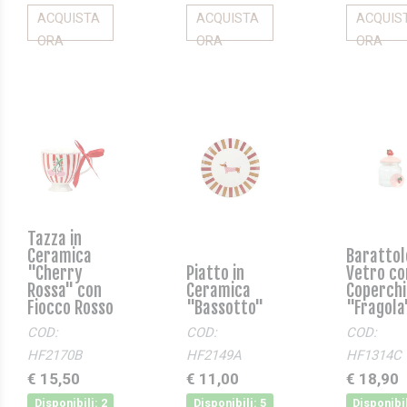
ACQUISTA
ACQUISTA
ACQUIS
ORA
ORA
ORA
Tazza in
Ceramica
Barattol
"Cherry
Piatto in
Vetro co
Rossa" con
Ceramica
Coperchi
Fiocco Rosso
"Bassotto"
"Fragola
COD:
COD:
COD:
HF2170B
HF2149A
HF1314C
€ 15,50
€ 11,00
€ 18,90
Disponibili: 2
Disponibili: 5
Disponibil