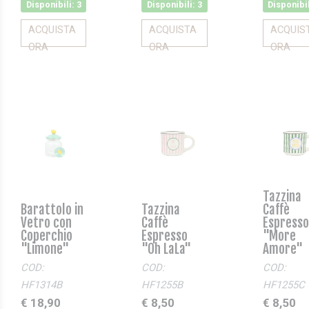
Disponibili: 3
Disponibili: 3
Disponibil
ACQUISTA
ACQUISTA
ACQUIS
ORA
ORA
ORA
Tazzina
Barattolo in
Tazzina
Caffè
Vetro con
Caffè
Espresso
Coperchio
Espresso
"More
"Limone"
"Oh LaLa"
Amore"
COD:
COD:
COD:
HF1314B
HF1255B
HF1255C
€ 18,90
€ 8,50
€ 8,50