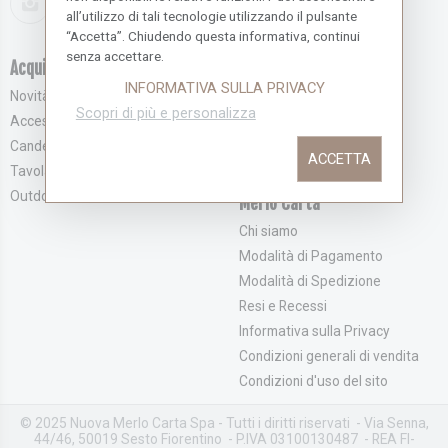
all’utilizzo di tali tecnologie utilizzando il pulsante
“Accetta”. Chiudendo questa informativa, continui
senza accettare.
Acquista novità
Servizio Clienti
INFORMATIVA SULLA PRIVACY
Novità
Effettua l'accesso
Scopri di più e personalizza
Accessori e Complementi
Registrati
Candele e Profumatori
Recupera la Password
ACCETTA
Tavola
Contattaci
Outdoor
Merlo Carta
Chi siamo
Modalità di Pagamento
Modalità di Spedizione
Resi e Recessi
Informativa sulla Privacy
Condizioni generali di vendita
Condizioni d'uso del sito
© 2025 Nuova Merlo Carta Spa - Tutti i diritti riservati - Via Senna,
44/46, 50019 Sesto Fiorentino - P.IVA 03100130487 - REA FI-