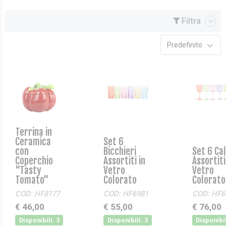
Filtra
Predefinito
Terrina in
Ceramica
Set 6
con
Bicchieri
Set 6 Cal
Coperchio
Assortiti in
Assortiti
"Tasty
Vetro
Vetro
Tomato"
Colorato
Colorato
COD: HF8177
COD: HF6981
COD: HF6
€ 46,00
€ 55,00
€ 76,00
Disponibili: 3
Disponibili: 3
Disponibil