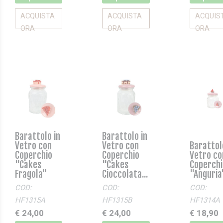
ACQUISTA
ACQUISTA
ACQUIS
ORA
ORA
ORA
Barattolo in
Barattolo in
Vetro con
Vetro con
Barattol
Coperchio
Coperchio
Vetro co
"Cakes
"Cakes
Coperchi
Fragola"
Cioccolata...
"Anguria
COD:
COD:
COD:
HF1315A
HF1315B
HF1314A
€ 24,00
€ 24,00
€ 18,90