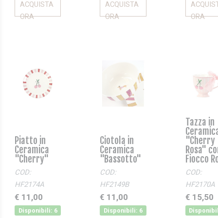
ACQUISTA
ACQUISTA
ACQUIS
ORA
ORA
ORA
Tazza in
Ceramic
Piatto in
Ciotola in
"Cherry
Ceramica
Ceramica
Rosa" co
"Cherry"
"Bassotto"
Fiocco R
COD:
COD:
COD:
HF2174A
HF2149B
HF2170A
€ 11,00
€ 11,00
€ 15,50
Disponibili: 6
Disponibili: 6
Disponibil