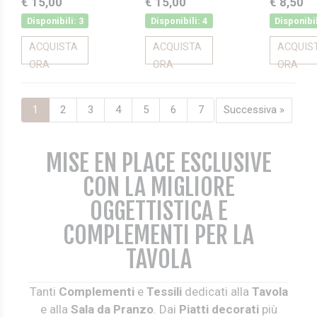
€ 15,00
€ 15,00
€ 8,50
Disponibili: 3
Disponibili: 4
Disponibil
ACQUISTA
ACQUISTA
ACQUIS
ORA
ORA
ORA
1
2
3
4
5
6
7
Successiva »
MISE EN PLACE ESCLUSIVE
CON LA MIGLIORE
OGGETTISTICA E
COMPLEMENTI PER LA
TAVOLA
Tanti
Complementi
e
Tessili
dedicati alla
Tavola
e alla
Sala da Pranzo
. Dai
Piatti decorati
più