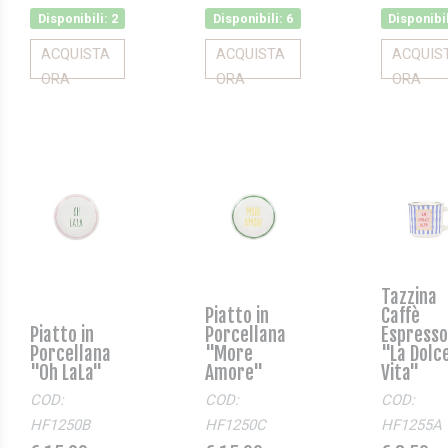
Disponibili: 2
Disponibili: 6
Disponibil
ACQUISTA
ACQUISTA
ACQUIS
ORA
ORA
ORA
Tazzina
Piatto in
Caffè
Piatto in
Porcellana
Espresso
Porcellana
"More
"La Dolc
"Oh LaLa"
Amore"
Vita"
COD:
COD:
COD:
HF1250B
HF1250C
HF1255A