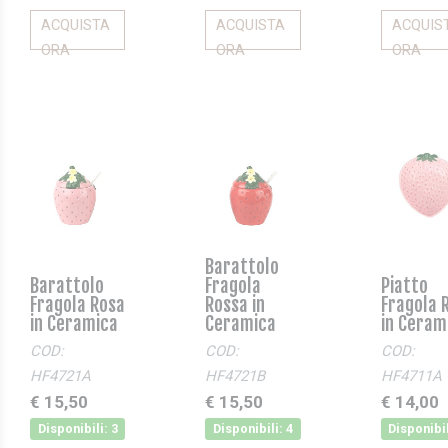
ACQUISTA
ACQUISTA
ACQUIS
ORA
ORA
ORA
Barattolo
Barattolo
Fragola
Piatto
Fragola Rosa
Rossa in
Fragola 
in Ceramica
Ceramica
in Ceram
COD:
COD:
COD:
HF4721A
HF4721B
HF4711A
€ 15,50
€ 15,50
€ 14,00
Disponibili: 3
Disponibili: 4
Disponibil